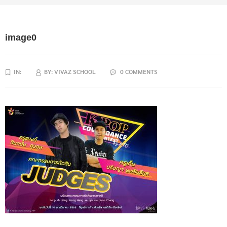
image0
IN:
BY:
VIVAZ SCHOOL
0 COMMENTS