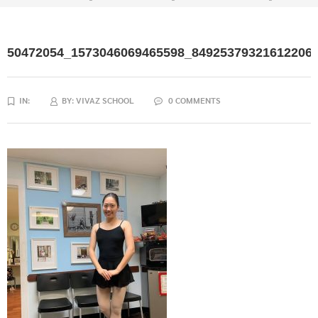
50472054_1573046069465598_84925379321612206
IN:
BY:
VIVAZ SCHOOL
0 COMMENTS