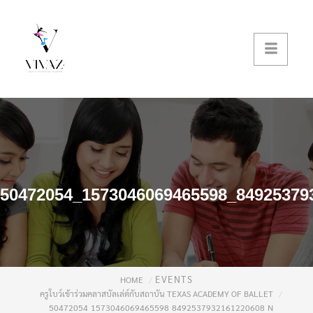
50472054_1573046069465598_84925379
EVENTS
HOME
ครูโบว์เข้าร่วมคลาสบัลเล่ต์กับสถาบัน TEXAS ACADEMY OF BALLET
50472054_1573046069465598_8492537932161220608_N