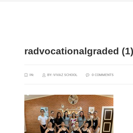
radvocationalgraded (1
IN:
BY:
VIVAZ SCHOOL
0 COMMENTS